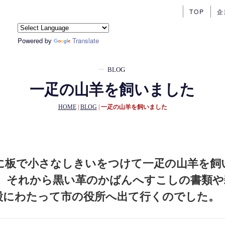
TOP
企
Powered by
Translate
BLOG
一疋の山羊を飼いました
HOME
|
BLOG
|
一疋の山羊を飼いました
に板で小さなしきいをつけて一疋の山羊を飼
、それから黒い革のかばんへすこしの書類や
股にわたって市の役所へ出て行くのでした。