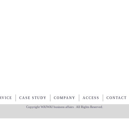
RVICE
CASE STUDY
COMPANY
ACCESS
CONTACT
Copyright WAIWAI
business affairs
. All Rights Reserved.