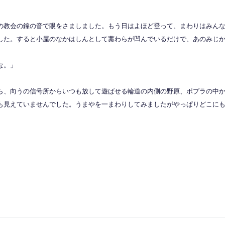
の教会の鐘の音で眼をさましました。もう日はよほど登って、まわりはみん
した。すると小屋のなかはしんとして藁わらが凹んでいるだけで、あのみじ
な。」
ら、向うの信号所からいつも放して遊ばせる輪道の内側の野原、ポプラの中
も見えていませんでした。うまやを一まわりしてみましたがやっぱりどこに