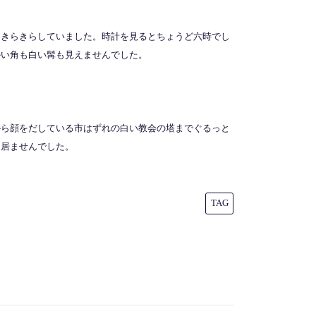
なきらきらしていました。時計を見るとちょうど六時でし
かい角も白い髯も見えませんでした。
から顔をだしている市はずれの白い教会の塔までぐるっと
も居ませんでした。
TAG